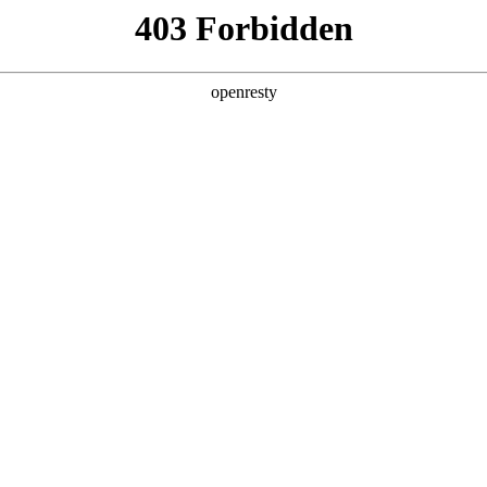
产品及服务
行业解决方案
合作伙伴
投资者关系
6利来旗舰厅鲲泰斩获魔乐社区龙虾挑战赛一等奖
客松赛事揭晓，w66利来旗舰厅数码旗下w66利来旗舰厅鲲泰异构计算团队
，结合企业真实业务场景，摒弃传统对话式AI思路，实现从“聊天AI”